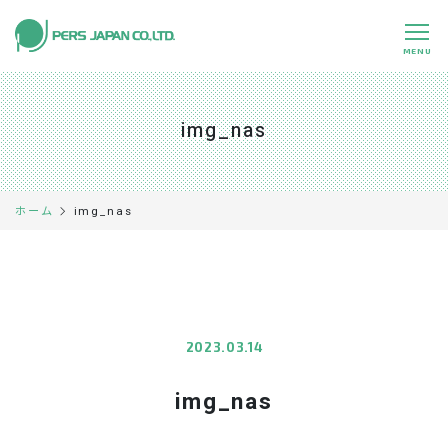
MENU
私たちの特長
About Us
img_nas
事業内容
Business
事例紹介
Case
img_nas
ホーム
企業情報
Company
採用情報
Recruit
パートナー募集
Partners
2023.03.14
img_nas
0120-891-224
平日 9:00～17:45