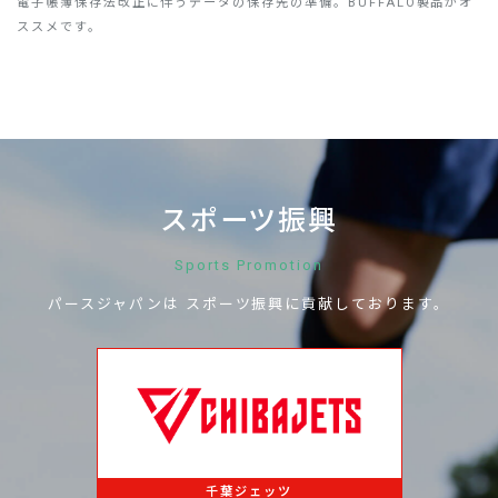
電子帳簿保存法改正に伴うデータの保存先の準備。BUFFALO製品がオ
ススメです。
スポーツ振興
Sports Promotion
パースジャパンは
スポーツ振興に
貢献しております。
千葉ジェッツ