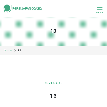
MENU
私たちの特長
About Us
13
事業内容
Business
事例紹介
Case
13
ホーム
企業情報
Company
採用情報
Recruit
パートナー募集
Partners
2021.07.30
13
0120-891-224
平日 9:00～17:45