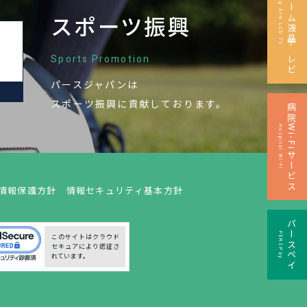
ロングアーム液晶テレビ
Long Arm LCD TV
スポーツ振興
Sports Promotion
パースジャパンは
M
スポーツ振興に
貢献しております。
病院Wi-Fiサービス
Hospital Wi-Fi
情報保護方針
情報セキュリティ基本方針
パースペイ
PERSPay
このサイトはクラウド
セキュアにより認証さ
れています。