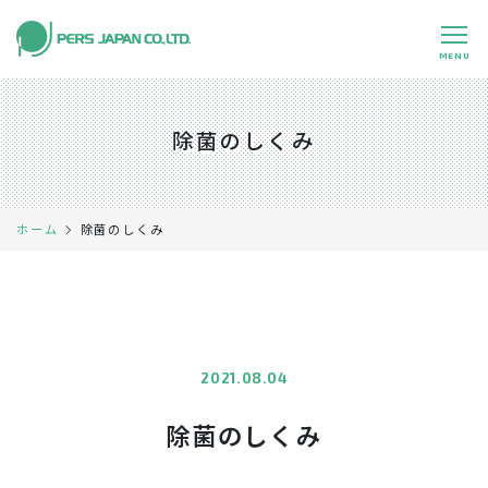
MENU
私たちの特長
About Us
除菌のしくみ
事業内容
Business
事例紹介
Case
除菌のしくみ
ホーム
企業情報
Company
採用情報
Recruit
パートナー募集
Partners
2021.08.04
除菌のしくみ
0120-891-224
平日 9:00～17:45